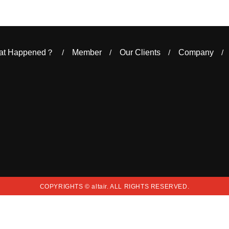
at Happened？
Member
Our Clients
Company
COPYRIGHTS © altair. ALL RIGHTS RESERVED.