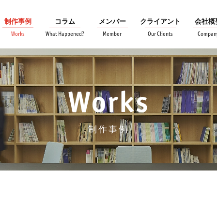
制作事例
コラム
メンバー
クライアント
会社概
Works
What Happened?
Member
Our Clients
Compan
Works
制作事例