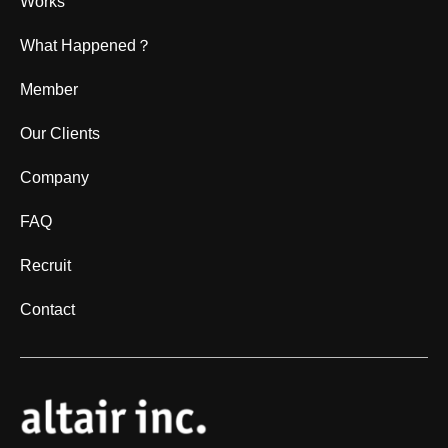
Works
What Happened？
Member
Our Clients
Company
FAQ
Recruit
Contact