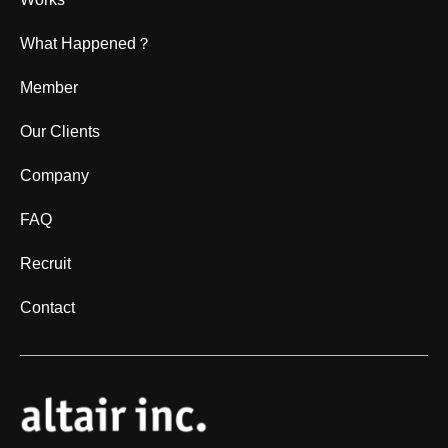
What Happened？
Member
Our Clients
Company
FAQ
Recruit
Contact