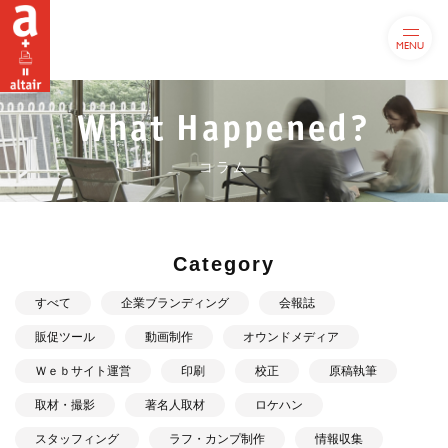
MENU
What Happened?
コラム
Category
すべて
企業ブランディング
会報誌
販促ツール
動画制作
オウンドメディア
Ｗｅｂサイト運営
印刷
校正
原稿執筆
取材・撮影
著名人取材
ロケハン
スタッフィング
ラフ・カンプ制作
情報収集