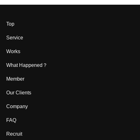
Top
Service
Works
What Happened？
Member
Our Clients
Company
FAQ
Recruit