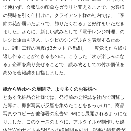
て使わず、会報誌の印象をガラリと変えることで、お客様
の興味を引く仕掛けに。クライアント様の社内では、「季
節の花が届いたようで、飾りたくなる」と好評をいただき
ました。さらに、新しい試みとして「電子レンジ料理」の
レシピ企画も導入。レシピのシンプルさを表現するため
に、調理工程の写真は3カットで構成し、一度覚えたら繰り
返し作ることができるものに。こうした「次が楽しみにな
る」企画を織り交ぜることで、読み物としての付加価値を
高める会報誌を目指しました。
紙からWebへの展開で、より多くのお客様へ
とある化粧品会社様では、発行前の会報誌を社内で回覧し
た際に、撮影写真が反響を集めたことをきっかけに、商品
写真やコピーが他部署の広告やDMにも展開されるようにな
りました。このケースのように、アルタイルが制作した媒
体はWebサイトやSNSへの横展開も可能。記事の編集者が